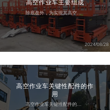
高空作业车主要组成
除底盘外，为实现其高空作业功能，还有动力传动装置、工作装置、安全装置及液压系统等。动力传动装置动力传动装置包括高空作业车各工作装置的动力传动部分。常见的有内燃机-机械传动、电力-机械传动、内燃机-电力传动、内燃机-液压传动等传动方式。（1）内燃机-机械传动动力源为汽车发动机，动力经变速器传出后，经分动器、离合器、减速器、卷扬机、滑轮以及钢丝绳等元件传递到工作装置，传动线路长，结构较复杂，仅在...
2024/08/28
高空作业车关键性配件的作
用
高空作业车关键性配件的作用 高空作业车除了通用配件外，还有一些关键性配件，在车辆上起到一些特殊的作用。关键性配件有电液比例阀、电器控制器、下车多路阀、手电一体上车控制阀、双向平衡阀、液压胶管、液压接头、液压泵、拉线盒、液晶显示器系统等配件。 电器控制器 电液比例阀的作用主要控制上车各动作供油量，用于调节速度、动作平稳。 电器控制器是CAN总线控制系统，相当于电脑CPU，智能控制各动作及安全保...